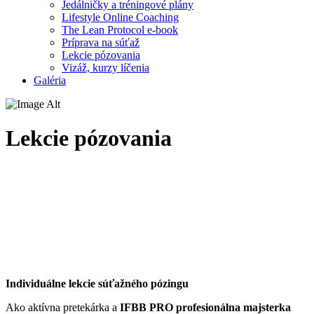
Jedálničky a tréningové plány
Lifestyle Online Coaching
The Lean Protocol e-book
Príprava na súťaž
Lekcie pózovania
Vizáž, kurzy líčenia
Galéria
Lekcie pózovania
Individuálne lekcie súťažného pózingu
Ako aktívna pretekárka a
IFBB PRO profesionálna majsterka