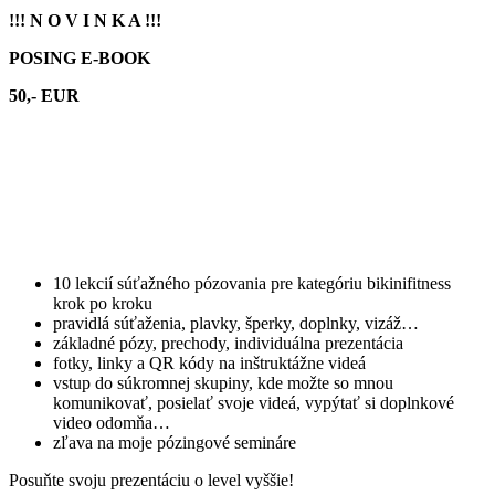
!!! N O V I N K A !!!
POSING E-BOOK
50,- EUR
10 lekcií súťažného pózovania pre kategóriu bikinifitness
krok po kroku
pravidlá súťaženia, plavky, šperky, doplnky, vizáž…
základné pózy, prechody, individuálna prezentácia
fotky, linky a QR kódy na inštruktážne videá
vstup do súkromnej skupiny, kde možte so mnou
komunikovať, posielať svoje videá, vypýtať si doplnkové
video odomňa…
zľava na moje pózingové semináre
Posuňte svoju prezentáciu o level vyššie!