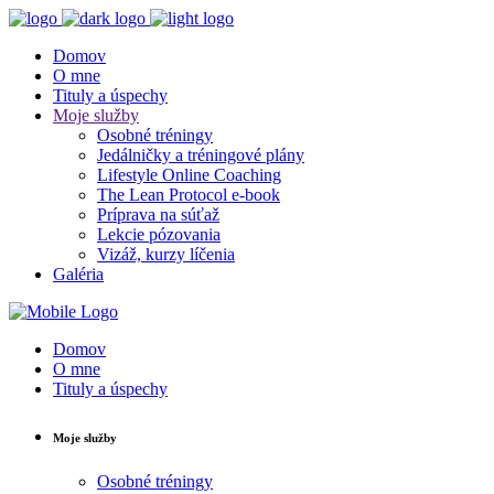
Domov
O mne
Tituly a úspechy
Moje služby
Osobné tréningy
Jedálničky a tréningové plány
Lifestyle Online Coaching
The Lean Protocol e-book
Príprava na súťaž
Lekcie pózovania
Vizáž, kurzy líčenia
Galéria
Domov
O mne
Tituly a úspechy
Moje služby
Osobné tréningy