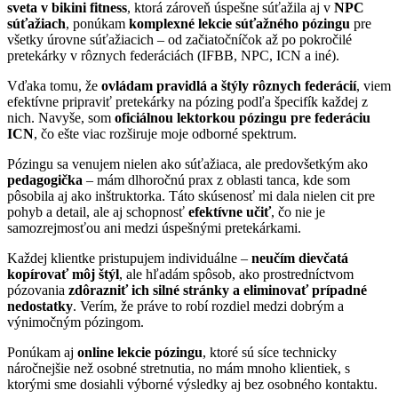
sveta v bikini fitness
, ktorá zároveň úspešne súťažila aj v
NPC
súťažiach
, ponúkam
komplexné lekcie súťažného pózingu
pre
všetky úrovne súťažiacich – od začiatočníčok až po pokročilé
pretekárky v rôznych federáciách (IFBB, NPC, ICN a iné).
Vďaka tomu, že
ovládam pravidlá a štýly rôznych federácií
, viem
efektívne pripraviť pretekárky na pózing podľa špecifík každej z
nich. Navyše, som
oficiálnou lektorkou pózingu pre federáciu
ICN
, čo ešte viac rozširuje moje odborné spektrum.
Pózingu sa venujem nielen ako súťažiaca, ale predovšetkým ako
pedagogička
– mám dlhoročnú prax z oblasti tanca, kde som
pôsobila aj ako inštruktorka. Táto skúsenosť mi dala nielen cit pre
pohyb a detail, ale aj schopnosť
efektívne učiť
, čo nie je
samozrejmosťou ani medzi úspešnými pretekárkami.
Každej klientke pristupujem individuálne –
neučím dievčatá
kopírovať môj štýl
, ale hľadám spôsob, ako prostredníctvom
pózovania
zdôrazniť ich silné stránky a eliminovať prípadné
nedostatky
. Verím, že práve to robí rozdiel medzi dobrým a
výnimočným pózingom.
Ponúkam aj
online lekcie pózingu
, ktoré sú síce technicky
náročnejšie než osobné stretnutia, no mám mnoho klientiek, s
ktorými sme dosiahli výborné výsledky aj bez osobného kontaktu.